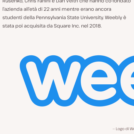
Rusenko, Chris Fanini e Dan Veltri che hanno co-fondato
l’azienda all’età di 22 anni mentre erano ancora
studenti della Pennsylvania State University. Weebly è
stata poi acquisita da Square Inc. nel 2018.
Logo di W