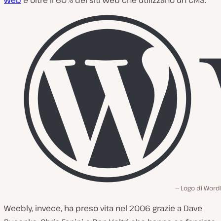
web
e oltre il 60% dei siti web che utilizzano un CMS.
Logo di Word
Weebly, invece, ha preso vita nel 2006 grazie a Dave