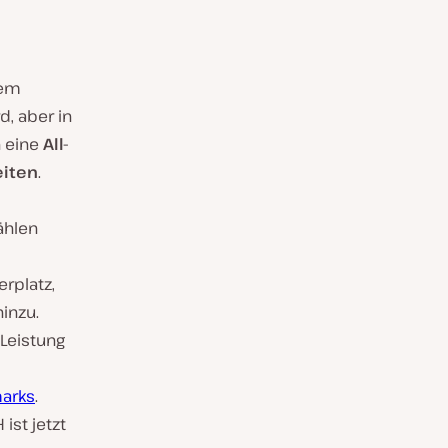
rem
, aber in
h eine
All-
eiten
.
ählen
rplatz,
inzu.
 Leistung
arks
.
ist jetzt