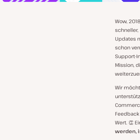
Wow, 2018
schneller,
Updates m
schon ver
Support-I
Mission, 
weiterzue
Wir möcht
unterstüt
Commerce-
Feedback 
Wert. 👏 E
werden, i