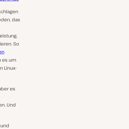
chlagen
eden, das
eistung,
eren. So
en
nn es um
n Linux-
aber es
en. Und
 und