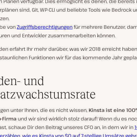
en Plänen verfügbar. Dies ermöglicht es denen, die bereits
rplänen sind, Git, WP-CLI und beliebte Tools wie Bedrock un
zen.
abe von
Zugriffsberechtigungen
für mehrere Benutzer, dam
uren und Entwickler zusammenarbeiten können.
den erfahrt Ihr mehr darüber, was wir 2018 erreicht habe
staunlichen Funktionen wir für das kommende Jahr gepla
den- und
atzwachstumsrate
igen unter Ihnen, die es nicht wissen,
Kinsta ist eine 10
p-Firma
und wir sind wirklich stolz darauf! Wenn du es noc
st, schaue Dir den Beitrag unseres CFO an, in dem wir in
erzählen, wie es Kinsta von $0 auf 7-stellige Umsätze gebr