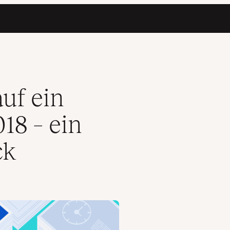
 Jahresrückblick
uf ein
18 – ein
ck