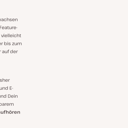
 wachsen
Feature-
vielleicht
er bis zum
 auf der
isher
und E-
und Dein
zbarem
 aufhören