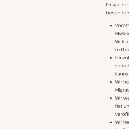
Einige de
besonders
Veröf
MyKin
Wirkli
in-On
Hinzu
versc
kannst
Wir h
Migrat
Wir wa
hat un
veröff
Wir he