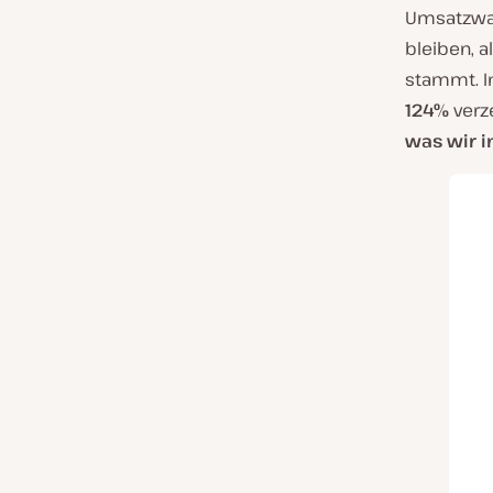
Umsatzwac
bleiben, a
stammt. I
124%
verz
was wir i