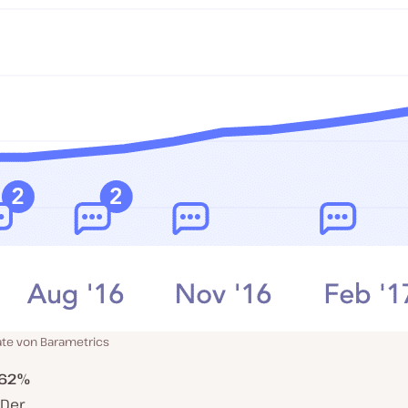
ate von Barametrics
262%
 Der