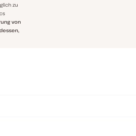
glich zu
ics
rung von
 dessen,