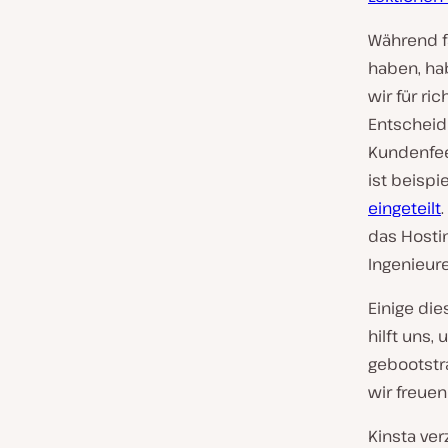
Während f
haben, ha
wir für ri
Entscheidu
Kundenfee
ist beisp
eingeteilt
das Hosti
Ingenieur
Einige die
hilft uns,
gebootstra
wir freuen
Kinsta ve