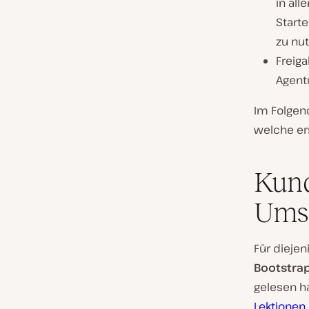
in all
Starte
zu nut
Freig
Agent
Im Folgen
welche er
Kun
Ums
Für diejen
Bootstra
gelesen ha
Lektionen 