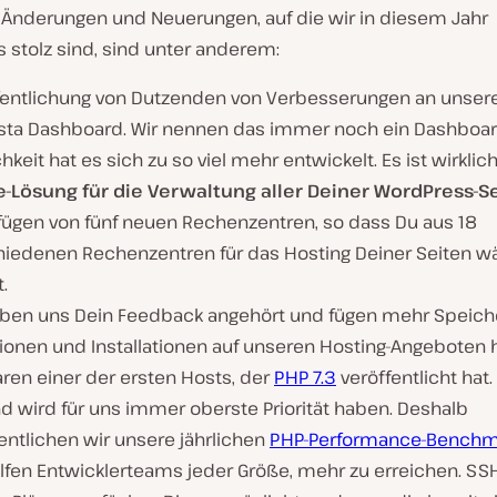
r Änderungen und Neuerungen, auf die wir in diesem Jahr
 stolz sind, sind unter anderem:
fentlichung von Dutzenden von Verbesserungen an unse
sta Dashboard. Wir nennen das immer noch ein Dashboard
chkeit hat es sich zu so viel mehr entwickelt. Es ist wirklic
e-Lösung für die Verwaltung aller Deiner WordPress-S
fügen von fünf neuen Rechenzentren, so dass Du aus 18
hiedenen Rechenzentren für das Hosting Deiner Seiten w
.
aben uns Dein Feedback angehört und fügen mehr Speiche
ionen und Installationen auf unseren Hosting-Angeboten h
ren einer der ersten Hosts, der
PHP 7.3
veröffentlicht hat.
d wird für uns immer oberste Priorität haben. Deshalb
entlichen wir unsere jährlichen
PHP-Performance-Benchm
lfen Entwicklerteams jeder Größe, mehr zu erreichen. SSH 