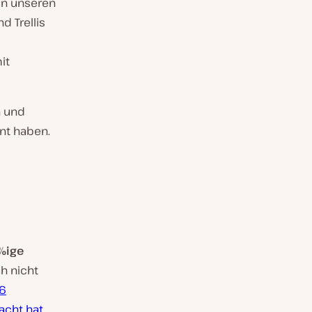
 in unseren
d Trellis
it
n und
nt haben.
0%ige
h nicht
16
acht hat.