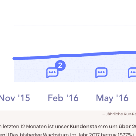
Jährliche Run-R
 letzten 12 Monaten ist unser
Kundenstamm um über 
en
! (Das bisherige Wachstum im Jahr 2017 betrug 157,7%).