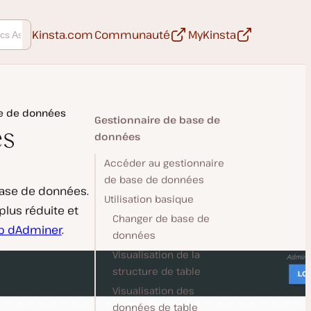
S'ouvre dans un nouvel on
S'ouvre dans 
Kinsta.com
Communauté
MyKinsta
se de données
Gestionnaire de base de
es
données
Accéder au gestionnaire
de base de données
base de données.
Utilisation basique
lus réduite et
Changer de base de
eb dAdminer
.
données
Visualisation de la
structure de table
Visualisation des
données de table