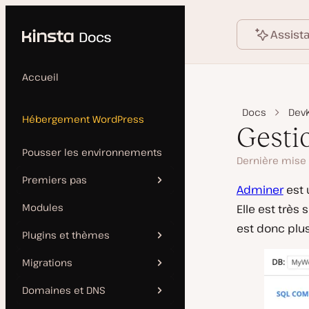
Language
contenu principal
Assist
Accueil
Docs
DevK
Hébergement WordPress
Gesti
Pousser les environnements
Dernière mise 
Premiers pas
Adminer
est 
Modules
Elle est trè
Ajouter un site
est donc plus
Plugins et thèmes
Liste de contrôle pour la
production
Migrations
Mises à jour automatiques
Installation manuelle
Domaines et DNS
Gérer les plugins et les
FAQ sur la migration