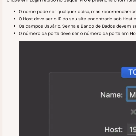
Impostos, IVA e GST
Descontos
Pagamentos não Realizados
O nome pode ser qualquer coisa, mas recomendamos o 
Detalhes de cobrança
Cancelar Plano do WordPress
O Host deve ser o IP do seu site encontrado sob Host 
Os campos Usuário, Senha e Banco de Dados devem s
O número da porta deve ser o número da porta em Hos
Configurações da Empresa
SAML Single Sign-On (SSO)
Nova Empresa
Okta SAML SSO
Transferência de Propriedade
OneLogin SAML SSO
Gerenciamento de Usuários
SSO SAML do Google Workspace
Registro de atividades
Ping Identity SAML SSO
Microsoft Entra SAML SSO
Configurações do Usuário
Perguntas frequentes sobre SAML SSO
Como Fazer Login
Excluir Minha Conta na Kinsta