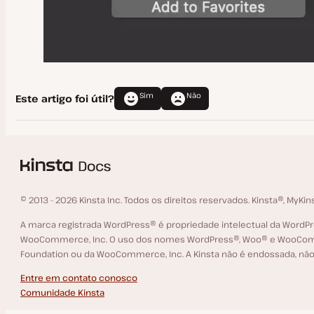
Programa de Afiliados
Localizações dos Centros de Dados
Armazenamento de Arquivos e Banco de Dados
Sim
Não
Tempo de Atividade Garantido
Este artigo foi útil?
Garantia de Devolução do Dinheiro da Hospedagem de WordPress
Programa de Pesquisa
Programa de Indicação
Conteúdo Proibido
© 2013 - 2026 Kinsta Inc. Todos os direitos reservados. Kinsta®, MyKi
Divulgar uma Vulnerabilidade
A marca registrada WordPress® é propriedade intelectual da Word
WooCommerce, Inc. O uso dos nomes WordPress®, Woo® e WooCommerc
Contas e Domínios Russos
Foundation ou da WooCommerce, Inc. A Kinsta não é endossada, não
SOC 2
Entre em contato conosco
Comunidade Kinsta