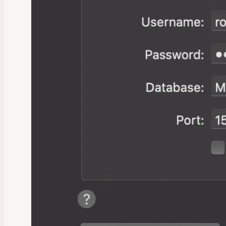
Pesquisa omni
Notificações
Suporte
Escopo do Suporte
Contato Com o Suporte
Hospedagem de WordPress
Informações Sobre o Serviço
Sevalla
Atualizações de infraestrutura
Status do Sistema
Funções e Responsabilidades de Segurança
Remoção de Malware