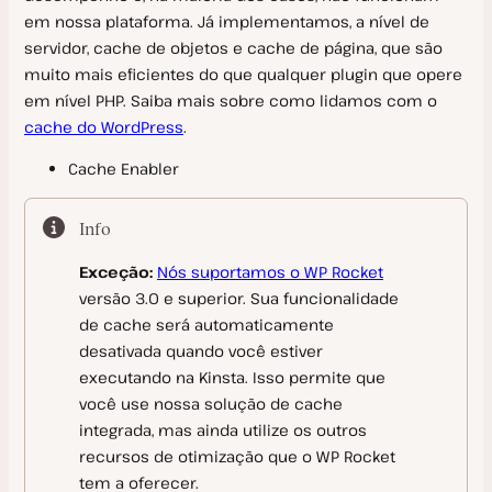
em nossa plataforma. Já implementamos, a nível de
Usuários do WordPress
Redirecionamentos
Proteção htpasswd
servidor, cache de objetos e cache de página, que são
GitLab CI/CD
CDN
muito mais eficientes do que qualquer plugin que opere
Proteção contra bots
em nível PHP. Saiba mais sobre como lidamos com o
Bloquear Endereço IP
Gerenciamento de Banco de Dados
Buscar e Substituir
Bunny
cache do WordPress
.
Tarefas Cron
Análises
Geolocalização IP
Amazon CloudFront
Acesso ao Banco de Dados
Cache Enabler
Mudanças de Configuração
Monitoramento
E-mail
Sucuri
Banco de dados
Contabilização de visitas
Endereços IP
Info
Pré-visualização do Site
Solução de Problemas
Imperva CDN
Importar Banco de Dados MySQL
Calculando a Largura de Banda do Servidor
Monitoramento do Blackfire
Exceção:
Nós suportamos o WP Rocket
Early Hints
Ezoic
Referência
Backup do Banco de Dados
Ferramenta APM da Kinsta
Erros de Conexão
versão 3.0 e superior. Sua funcionalidade
Fastly CDN
Monitoramento do New Relic
de cache será automaticamente
Erros de Conexão com o Banco de Dados
Perguntas técnicas frequentes
DevKinsta
desativada quando você estiver
CDN da Kinsta
Monitoramento do Tempo de Atividade
Registro do Servidor
Glossário
executando na Kinsta. Isso permite que
Cloudflare
Como Começar
você use nossa solução de cache
Erros do Servidor
Perguntas frequentes sobre SSL
Outros Provedores de CDN
integrada, mas ainda utilize os outros
Gerenciamento do Site
Depuração
Instalação
recursos de otimização que o WP Rocket
Configurações
Testes de Velocidade e Carga
tem a oferecer.
Criar um Site
Caixa de E-mail