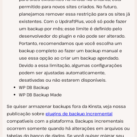
Planos de Hospedagem para WordPress
permitido para novos sites criados. No futuro,
planejamos remover essa restrição para os sites já
Faturas
Escolhendo o plano certo
existentes. Com o UpdraftPlus, você só pode fazer
Métodos de pagamento
Excedentes
um backup por mês; esse limite é definido pelo
desenvolvedor do plugin e não pode ser alterado.
Impostos, IVA e GST
Descontos
Pagamentos não Realizados
Portanto, recomendamos que você escolha um
Detalhes de cobrança
Cancelar Plano do WordPress
backup completo ao fazer um backup manual e
use essa opção ao criar um backup agendado.
Devido a essa limitação, algumas configurações
Configurações da Empresa
podem ser ajustadas automaticamente,
SAML Single Sign-On (SSO)
desativadas ou não estarem disponíveis.
WP DB Backup
Nova Empresa
Okta SAML SSO
WP DB Backup Made
Transferência de Propriedade
OneLogin SAML SSO
Se quiser armazenar backups fora da Kinsta, veja nossa
Gerenciamento de Usuários
publicação sobre
plugins de backup incremental
SSO SAML do Google Workspace
compatíveis com a plataforma. Backups incrementais
Registro de atividades
Ping Identity SAML SSO
ocorrem somente quando há alterações em arquivos ou
tabelas do banco de dados. Se você quiser migrar seu
Microsoft Entra SAML SSO