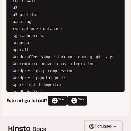
login-wall

p3

p3-profiler

pagefrog

rvg-optimize-database

sg-cachepress

snapshot

updraft

wonderm00ns-simple-facebook-open-graph-tags

woocommerce-amazon-ebay-integration

wordpress-gzip-compression

wordpress-popular-posts

wp-rss-multi-importer

wp-db-backup

wp-db-backup-made
Sim
Não
Este artigo foi útil?
Português