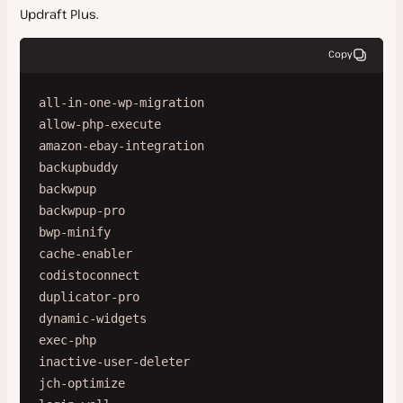
Updraft Plus.
Copy
all-in-one-wp-migration

allow-php-execute

amazon-ebay-integration

backupbuddy

backwpup

backwpup-pro

bwp-minify

cache-enabler

codistoconnect

duplicator-pro

dynamic-widgets

exec-php

inactive-user-deleter

jch-optimize
