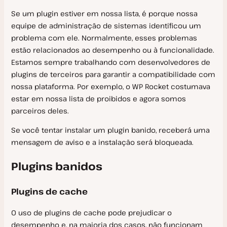
Se um plugin estiver em nossa lista, é porque nossa
Como Começar
equipe de administração de sistemas identificou um
Migrações
problema com ele. Normalmente, esses problemas
Adicionar Site
estão relacionados ao desempenho ou à funcionalidade.
Domínios e DNS
Checklist para Publicação
Cancelar uma solicitação de migração
Estamos sempre trabalhando com desenvolvedores de
Ambientes de Teste
plugins de terceiros para garantir a compatibilidade com
Instalação Manual
Perguntas Frequentes Sobre Migração
Certificados SSL
nossa plataforma. Por exemplo, o WP Rocket costumava
Gerenciamento do Site
Rede Multisite
Atualizar um site migrado antes de entrar no ar
DNS da Kinsta
estar em nossa lista de proibidos e agora somos
parceiros deles.
PHP
Servidor Dedicado
Migrate Guru
Registros MX do Google
Etiquetas
Clonar um Site
Se você tentar instalar um plugin banido, receberá uma
Armazenamento em Cache
Detalhes de origem por provedor de hospedagem
URL Temporária
WP Admin
Desempenho PHP em servidores dedicados
mensagem de aviso e a instalação será bloqueada.
Recursos
Migração manual
Plugin Must Use (MU)
Proxy Reverso
Git
Reiniciar e Atualizar o PHP
Edge Caching
Plugins banidos
Infraestrutura
Migração com Duplicator
Backups
Bitbucket Pipelines
Constantes PHP
Cache Redis
Migração Kinsta
SFTP
Integração com o GitHub Actions
Módulos PHP
Plugins de cache
Cache do Servidor
Recuperação de Desastres
SSH
Gerenciador de arquivos
Desempenho do PHP
O uso de plugins de cache pode prejudicar o
Ferramentas
WP-CLI
desempenho e, na maioria dos casos, não funcionam