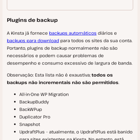
Erros de Conexão SSH e SFTP
WP-CLI
Versões PHP
Modo Off-line
Solução de Problemas de Performance
Plugins de backup
Gerenciamento do Banco de Bados
Subdomínio Multisite
Erros do Cloudflare
Integração com a Kinsta
Acesso de Outro Dispositivo
A Kinsta já fornece
backups automáticos
diários e
Ferramentas Externas de Banco de Dados
backups para download
para todos os sites da sua conta.
Solução de Problemas
Gerenciador de Banco de Dados
Portanto, plugins de backup normalmente não são
Referência
necessários e podem causar problemas de
Códigos de Erro
desempenho e consumo excessivo de largura de banda.
Problemas com o Docker
FAQs
API da Kinsta
Observação: Esta lista não é exaustiva;
todos os
Suporte ao Xdebug
Desinstalar DevKinsta
backups não incrementais não são permitidos
.
Referência da API da Kinsta
Registros e Depuração
All-in-One WP Migration
Problemas no Windows
BackupBuddy
Cobrança
BackWPup
Duplicator Pro
Créditos da conta
Snapshot
Perguntas frequentes
UpdraftPlus – atualmente, o UpdraftPlus está banido
para sites existentes na Kinsta. No entanto, está