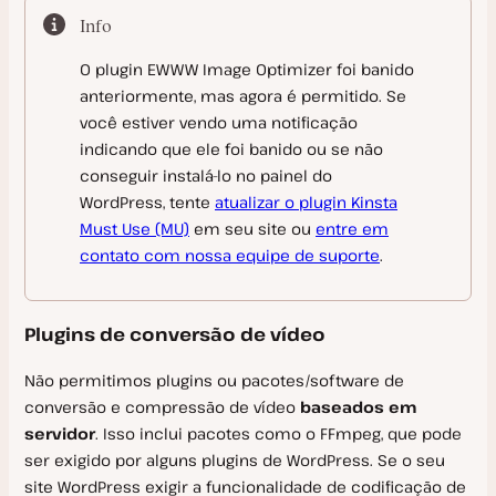
Info
Status do Sistema
O plugin EWWW Image Optimizer foi banido
Funções e Responsabilidades de Segurança
anteriormente, mas agora é permitido. Se
Remoção de Malware
você estiver vendo uma notificação
indicando que ele foi banido ou se não
Programa de Afiliados
conseguir instalá-lo no painel do
Localizações dos Centros de Dados
WordPress, tente
atualizar o plugin Kinsta
Must Use (MU)
em seu site ou
entre em
Armazenamento de Arquivos e Banco de Dados
contato com nossa equipe de suporte
.
Tempo de Atividade Garantido
Garantia de Devolução do Dinheiro da Hospedagem de
Plugins de conversão de vídeo
WordPress
Programa de Pesquisa
Não permitimos plugins ou pacotes/software de
conversão e compressão de vídeo
baseados em
Programa de Indicação
servidor
. Isso inclui pacotes como o FFmpeg, que pode
Conteúdo Proibido
ser exigido por alguns plugins de WordPress. Se o seu
site WordPress exigir a funcionalidade de codificação de
Divulgar uma Vulnerabilidade