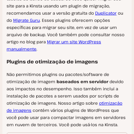
Configurações do Usuário
site para a Kinsta usando um plugin de migração,
Perguntas frequentes sobre SAML SSO
recomendamos usar a versão gratuita do
Duplicator
ou
Como Fazer Login
do
Migrate Guru
. Esses plugins oferecem opções
específicas para migrar seu site, em vez de usar um
Excluir Minha Conta na Kinsta
arquivo de backup. Você também pode consultar nosso
Pesquisa omni
artigo no blog para
Migrar um site WordPress
manualmente
.
Notificações
Plugins de otimização de imagens
Suporte
Não permitimos plugins ou pacotes/software de
Escopo do Suporte
otimização de imagem
baseados em servidor
devido
aos impactos no desempenho. Isso também inclui a
Contato Com o Suporte
Hospedagem de WordPress
instalação de pacotes a serem usados por scripts de
otimização de imagens. Nosso artigo sobre
otimização
de imagens
contém vários plugins de WordPress que
Informações Sobre o Serviço
você pode usar para compactar imagens em servidores
Sevalla
em nuvem de terceiros. Você pode usá-los na Kinsta.
Atualizações de infraestrutura