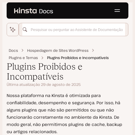
Language
 conteúdo principal
Início
Hospedagem de Sites WordPress
Docs
Hospedagem de Sites WordPress
Plugins e Temas
Plugins e Temas
Plugins Proibidos e Incompatíveis
Plugins Proibidos e
Atualizações Automáticas
Incompatíveis
Gerenciar Plugins e Temas
Última atualização 29 de agosto de 2025
Plugins Proibidos e Incompatíveis
Nossa plataforma na Kinsta é otimizada para
Modo de Manutenção do WordPress
confiabilidade, desempenho e segurança. Por isso, há
alguns plugins que não são permitidos ou que não
Perguntas Frequentes Sobre Plugins e Temas
funcionarão corretamente no ambiente da Kinsta. De
Complementos
modo geral, não permitimos plugins de cache, backup
ou artigos relacionados.
Mover ambientes