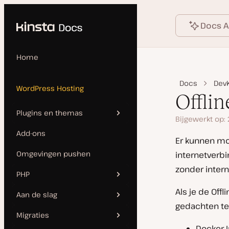
Language
ar de content
Docs A
Home
Docs
DevK
WordPress Hosting
Offli
Plugins en themas
Bijgewerkt op:
Add-ons
Automatische updates
Er kunnen mo
Omgevingen pushen
internetverbi
Plugins en thema’s
zonder intern
beheren
PHP
Als je de Off
Verboden en niet-
Aan de slag
PHP opnieuw opstarten en
compatibele plugins
gedachten te
bijwerken
Migraties
Site toevoegen
WordPress
Docker 