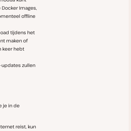
e Docker Images,
omenteel offline
load tijdens het
unt maken of
n keer hebt
e-updates zullen
 je in de
ternet reist, kun