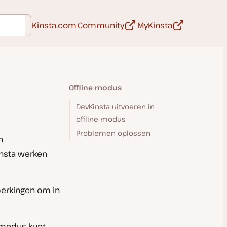
Open in een nieuwe tab
Open in een 
Kinsta.com
Community
MyKinsta
Offline modus
DevKinsta uitvoeren in
offline modus
Problemen oplossen
n
insta werken
eperkingen om in
 modus kunt