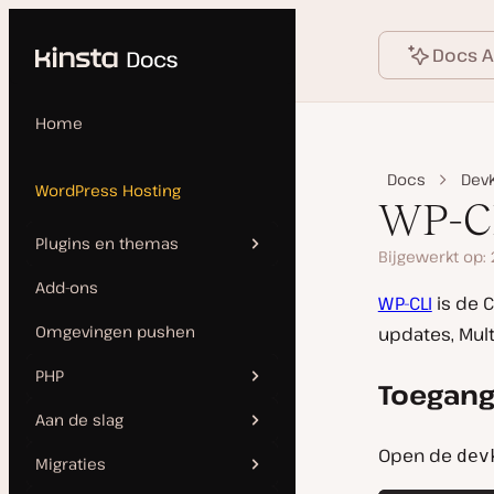
Language
ar de content
Docs A
Home
Docs
DevK
WordPress Hosting
WP-C
Plugins en themas
Bijgewerkt op:
Add-ons
Automatische updates
WP-CLI
is de C
Omgevingen pushen
updates, Mult
Plugins en thema’s
beheren
PHP
Toegang 
Verboden en niet-
Aan de slag
PHP opnieuw opstarten en
compatibele plugins
Open de
dev
bijwerken
Migraties
Site toevoegen
WordPress