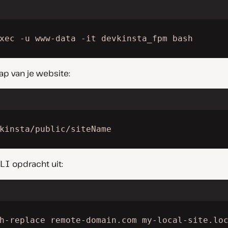
xec -u www-data -it devkinsta_fpm bash
ap van je website:
kinsta/public/siteName
opdracht uit:
LI
h-replace remote-domain.com my-local-site.lo