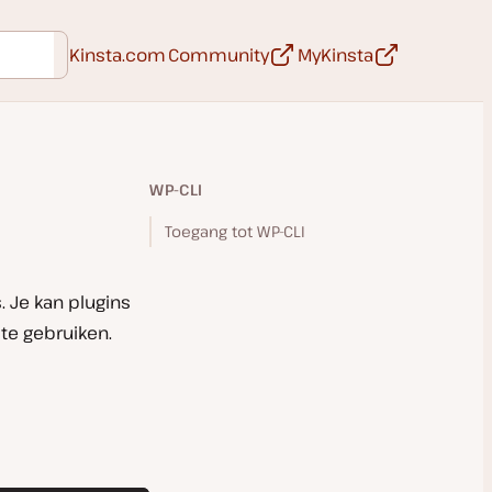
Open in een nieuwe tab
Open in een 
Kinsta.com
Community
MyKinsta
WP-CLI
Toegang tot WP-CLI
 Je kan plugins
te gebruiken.