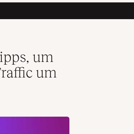
% zu steigern
ipps, um
raffic um