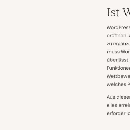
Ist 
WordPress 
eröffnen 
zu ergänz
muss Word
überlässt 
Funktionen
Wettbewer
welches P
Aus diese
alles erre
erforderlic