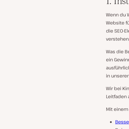
1. Ins
Wenn du W
Website f
die SEO-E
verstehen
Was die Be
ein Gewinn
ausführli
in unserer
Wir bei Ki
Leitfaden
Mit einem 
Besse