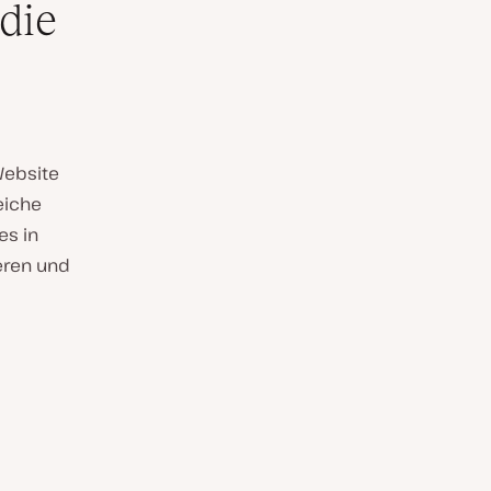
die
Website
eiche
es in
eren und