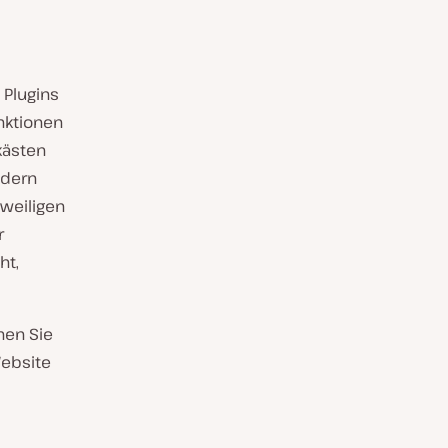
 Plugins
nktionen
kästen
ndern
eweiligen
r
ht,
nen Sie
Website