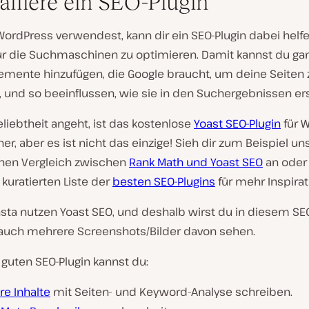
talliere ein SEO-Plugin
ordPress verwendest, kann dir ein SEO-Plugin dabei helfe
ür die Suchmaschinen zu optimieren. Damit kannst du gan
lemente hinzufügen, die Google braucht, um deine Seiten 
, und so beeinflussen, wie sie in den Suchergebnissen er
liebtheit angeht, ist das kostenlose
Yoast SEO-Plugin
für 
er, aber es ist nicht das einzige! Sieh dir zum Beispiel u
chen Vergleich zwischen
Rank Math und Yoast SEO
an oder
 kuratierten Liste der
besten SEO-Plugins
für mehr Inspirat
nsta nutzen Yoast SEO, und deshalb wirst du in diesem SE
 auch mehrere Screenshots/Bilder davon sehen.
guten SEO-Plugin kannst du:
re Inhalte
mit Seiten- und Keyword-Analyse schreiben.