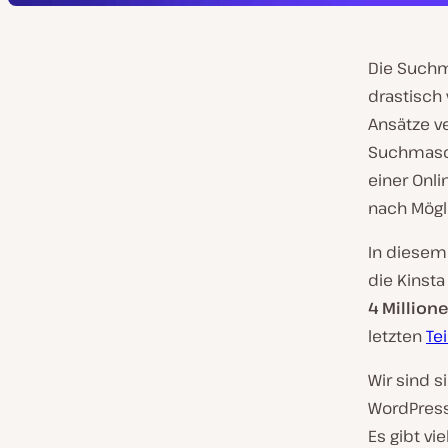
Die Suchm
drastisch
Ansätze v
Suchmasch
einer Onl
nach Mögli
In diesem 
die Kinsta
4 Million
letzten
Tei
Wir sind s
WordPress
Es gibt vi