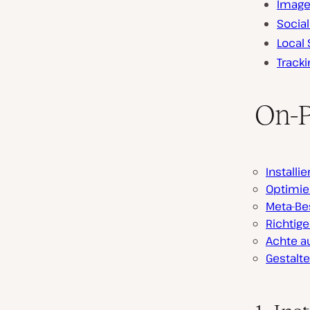
Image
Socia
Local
Tracki
On-
Installi
Optimier
Meta-Be
Richtig
Achte au
Gestalt