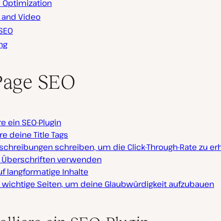
 Optimization
l and Video
 SEO
ng
Page SEO
ere ein SEO-Plugin
e deine Title Tags
schreibungen schreiben, um die Click-Through-Rate zu e
e Überschriften verwenden
f langformatige Inhalte
e wichtige Seiten, um deine Glaubwürdigkeit aufzubauen