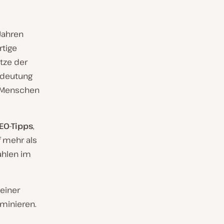
 Jahren
rtige
tze der
edeutung
r Menschen
EO-Tipps
,
 mehr als
ahlen im
deiner
minieren.