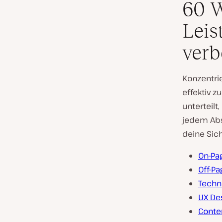
60 W
Leis
verb
Konzentri
effektiv z
unterteilt
jedem Abs
deine Sic
On-Pa
Off-P
Techn
UX De
Conte