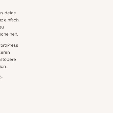
n, deine
z einfach
zu
scheinen.
WordPress
nseren
 stöbere
ion.
O-