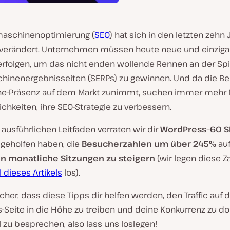
aschinenoptimierung (
SEO
) hat sich in den letzten zehn
 verändert. Unternehmen müssen heute neue und einziga
erfolgen, um das nicht enden wollende Rennen an der Spi
inenergebnisseiten (SERPs) zu gewinnen. Und da die B
ine-Präsenz auf dem Markt zunimmt, suchen immer meh
chkeiten, ihre SEO-Strategie zu verbessern.
ausführlichen Leitfaden verraten wir dir
WordPress
–
60 S
 geholfen haben, die
Besucherzahlen um über 245%
auf
en monatliche Sitzungen zu steigern
(wir legen diese Z
l dieses Artikels
los).
icher, dass diese Tipps dir helfen werden, den Traffic auf 
-Seite in die Höhe zu treiben und deine Konkurrenz zu do
el zu besprechen, also lass uns loslegen!